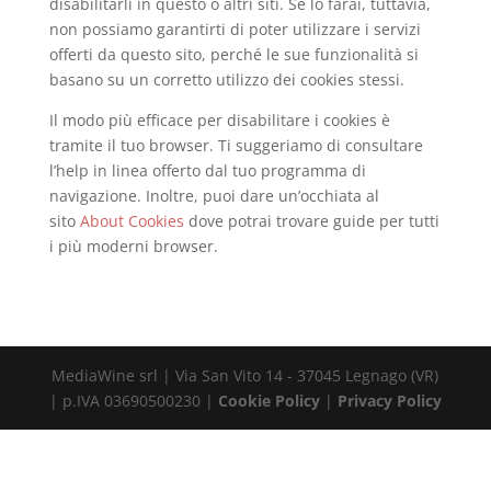
disabilitarli in questo o altri siti. Se lo farai, tuttavia,
non possiamo garantirti di poter utilizzare i servizi
offerti da questo sito, perché le sue funzionalità si
basano su un corretto utilizzo dei cookies stessi.
Il modo più efficace per disabilitare i cookies è
tramite il tuo browser. Ti suggeriamo di consultare
l’help in linea offerto dal tuo programma di
navigazione. Inoltre, puoi dare un’occhiata al
sito
About Cookies
dove potrai trovare guide per tutti
i più moderni browser.
MediaWine srl | Via San Vito 14 - 37045 Legnago (VR)
| p.IVA 03690500230 |
Cookie Policy
|
Privacy Policy